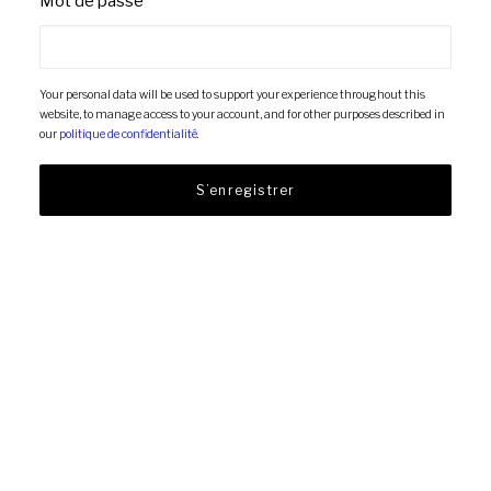
Mot de passe
*
Your personal data will be used to support your experience throughout this
website, to manage access to your account, and for other purposes described in
our
politique de confidentialité
.
S’enregistrer