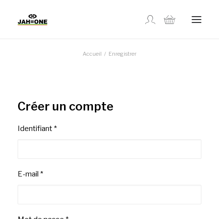
Accueil
Enregistrer
MAGASINER
À PROPOS
Créer un compte
GALLERIE
Identifiant
*
CONTACTEZ-NOUS
E-mail
*
EN
SUIVI DE COMMANDE