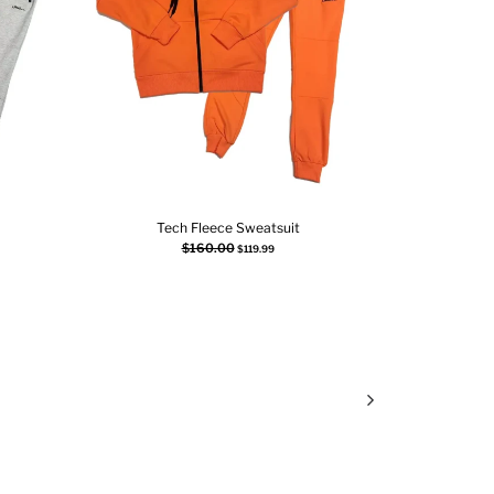
Tech Fleece Sweatsuit
Choix des options
$
160.00
$
119.99