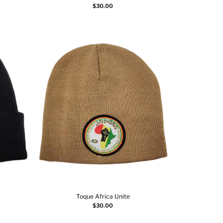
Choix des options
$
30.00
Toque Africa Unite
Choix des options
$
30.00