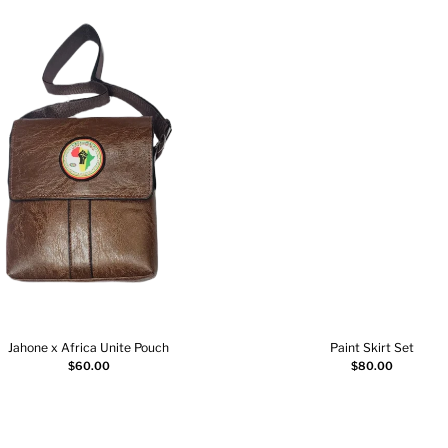
Jahone x Africa Unite Pouch
Paint Skirt Set
Choix des options
Choix des options
$
60.00
$
80.00