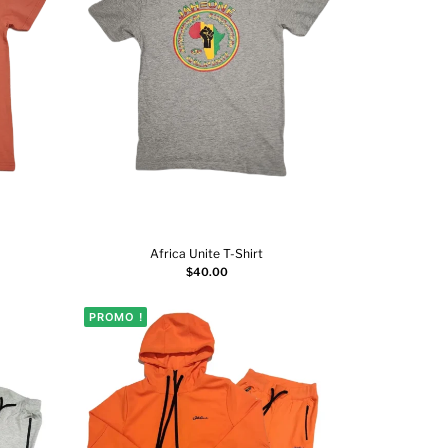
Africa Unite T-Shirt
Ajouter au panier
$
40.00
PROMO !