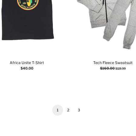
Africa Unite T-Shirt
Tech Fleece Sweatsuit
Ajouter au panier
Choix des options
$
40.00
$
160.00
$
119.99
1
2
3