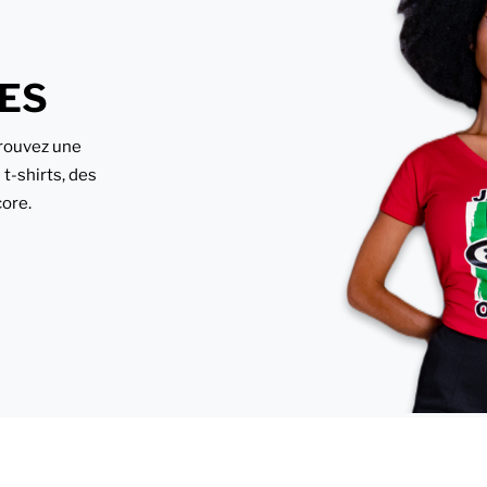
ES
rouvez une
t-shirts, des
core.