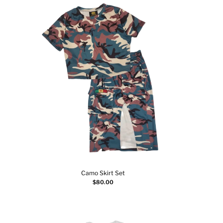
Camo Skirt Set
Choix des options
$
80.00