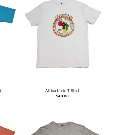
)
Africa Unite T-Shirt
Ajouter au panier
$
40.00