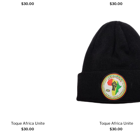
Choix des options
Choix des options
$
30.00
$
30.00
Toque Africa Unite
Toque Africa Unite
Choix des options
Choix des options
$
30.00
$
30.00