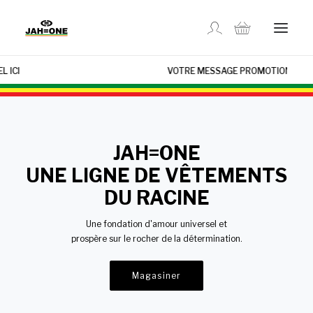
×
VOTRE MESSAGE PROMOTIONNEL ICI
MAGASINER
À PROPOS
JAH=ONE
UNE LIGNE DE VÊTEMENTS
GALLERIE
DU RACINE
CONTACTEZ-NOUS
Une fondation d'amour universel et
prospère sur le rocher de la détermination.
EN
Magasiner
SUIVI DE COMMANDE