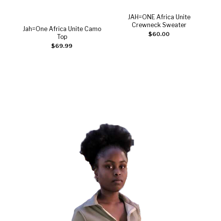
JAH=ONE Africa Unite
J
Ajouter au panier
Crewneck Sweater
Jah=One Africa Unite Camo
$
60.00
Ajouter au panier
Top
$
69.99