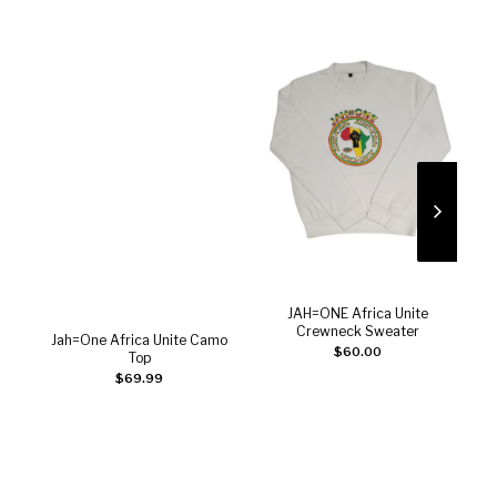
JAH=ONE Africa Unite
J
Ajouter au panier
Crewneck Sweater
Jah=One Africa Unite Camo
$
60.00
Ajouter au panier
Top
$
69.99