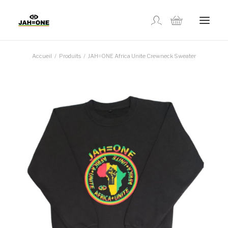
Accueil
Produits
JAH=ONE Africa Unite Crewneck Sweater
MAGASINER
À PROPOS
GALLERIE
CONTACTEZ-NOUS
EN
SUIVI DE COMMANDE