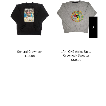
General Crewneck
JAH=ONE Africa Unite
Choix des options
Ajouter au panier
Crewneck Sweater
$
50.00
$
60.00