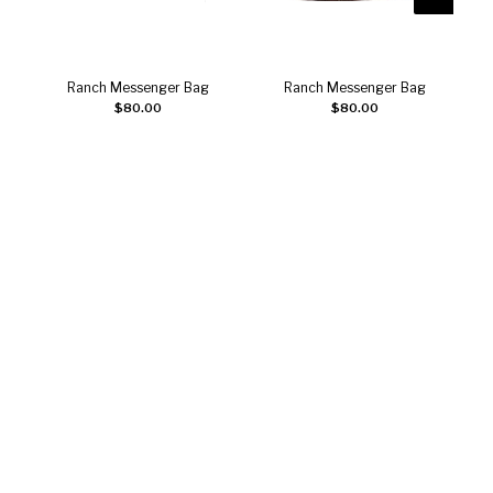
Ranch Messenger Bag
Ranch Messenger Bag
Choix des options
Choix des options
$
80.00
$
80.00